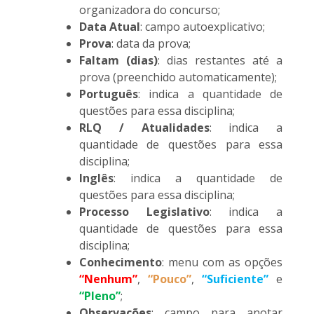
organizadora do concurso;
Data Atual
: campo autoexplicativo;
Prova
: data da prova;
Faltam (dias)
: dias restantes até a
prova (preenchido automaticamente);
Português
: indica a quantidade de
questões para essa disciplina;
RLQ / Atualidades
: indica a
quantidade de questões para essa
disciplina;
Inglês
: indica a quantidade de
questões para essa disciplina;
Processo Legislativo
: indica a
quantidade de questões para essa
disciplina;
Conhecimento
: menu com as opções
“Nenhum”
,
“Pouco”
,
“Suficiente”
e
“Pleno”
;
Observações
: campo para anotar