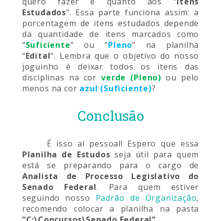
quero fazer é quanto aos “
Itens
Estudados
“. Essa parte funciona assim: a
porcentagem de itens estudados depende
da quantidade de itens marcados como
“
Suficiente
” ou “
Pleno
” na planilha
“
Edital
“. Lembra que o objetivo do nosso
joguinho é deixar todos os itens das
disciplinas na cor
verde (Pleno)
ou pelo
menos na cor
azul (Suficiente)
?
Conclusão
É isso aí pessoal! Espero que essa
Planilha de Estudos
seja útil para quem
está se preparando para o cargo de
Analista de Processo Legislativo do
Senado Federal
. Para quem estiver
seguindo nosso
Padrão de Organização
,
recomendo colocar a planilha na pasta
“C:\Concursos\Senado Federal”
.