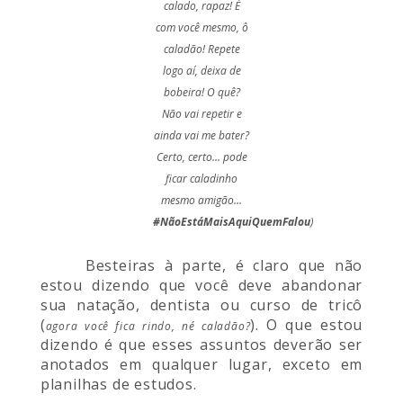
calado, rapaz! É
com você mesmo, ô
caladão! Repete
logo aí, deixa de
bobeira! O quê?
Não vai repetir e
ainda vai me bater?
Certo, certo… pode
ficar caladinho
mesmo amigão…
#NãoEstáMaisAquiQuemFalou
)
Besteiras à parte, é claro que não
estou dizendo que você deve abandonar
sua natação, dentista ou curso de tricô
(
). O que estou
agora você fica rindo, né caladão?
dizendo é que esses assuntos deverão ser
anotados em qualquer lugar, exceto em
planilhas de estudos.